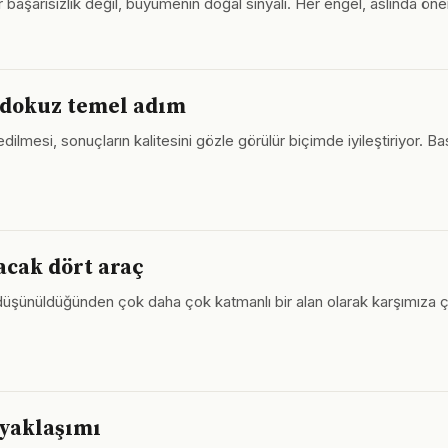
 başarısızlık değil, büyümenin doğal sinyali. Her engel, aslında önem
n dokuz temel adım
 edilmesi, sonuçların kalitesini gözle görülür biçimde iyileştiriyor. 
acak dört araç
şünüldüğünden çok daha çok katmanlı bir alan olarak karşımıza çıkıy
 yaklaşımı