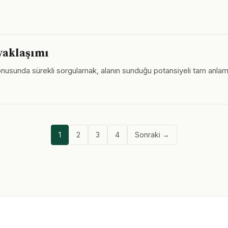
 yaklaşımı
nusunda sürekli sorgulamak, alanın sunduğu potansiyeli tam anlamıy
1
2
3
4
Sonraki →