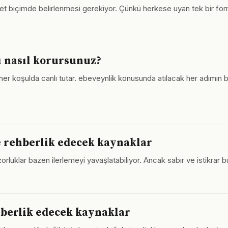
ların net biçimde belirlenmesi gerekiyor. Çünkü herkese uyan tek bir f
ı nasıl korursunuz?
oşulda canlı tutar. ebeveynlik konusunda atılacak her adımın bilinç
 rehberlik edecek kaynaklar
klar bazen ilerlemeyi yavaşlatabiliyor. Ancak sabır ve istikrar bu 
hberlik edecek kaynaklar