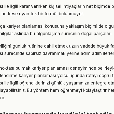
 ile ilgili karar verirken kişisel ihtiyaçların net biçimde 
 herkese uyan tek bir formül bulunmuyor.
tıkça kariyer planlaması konusuna yaklaşım biçimi de olgu
nılgılar aslında bu olgunlaşma sürecinin doğal parçaları.
elliğini günlük rutinine dahil etmek uzun vadede büyük fa
sı sürecinde sabırsız davranmak yerine adım adım ilerle
 noktası bulmak kariyer planlaması deneyiminde belirleyici
lendirme kariyer planlaması yolculuğunda rotayı doğru t
ı ile ilgili öğrendiklerinizi günlük yaşamınıza entegre e
ayabilirsiniz. Bu yöntem hem öğrenmeyi kolaylaştırır h
ır.