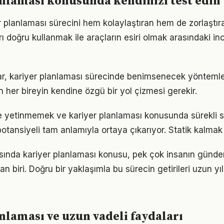
nlaması konusunda kendinizi test edin
r planlaması sürecini hem kolaylaştıran hem de zorlaştıra
arı doğru kullanmak ile araçların esiri olmak arasındaki in
ıklar, kariyer planlaması sürecinde benimsenecek yönteml
n her bireyin kendine özgü bir yol çizmesi gerekir.
le yetinmemek ve kariyer planlaması konusunda sürekli 
otansiyeli tam anlamıyla ortaya çıkarıyor. Statik kalmak 
nda kariyer planlaması konusu, pek çok insanın günde
an biri. Doğru bir yaklaşımla bu sürecin getirileri uzun y
nlaması ve uzun vadeli faydaları