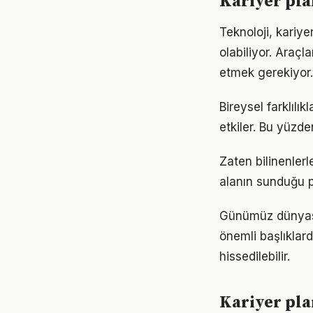
Kariyer pla
Teknoloji, kariye
olabiliyor. Araçl
etmek gerekiyor.
Bireysel farklıl
etkiler. Bu yüzde
Zaten bilinenler
alanın sunduğu p
Günümüz dünyası
önemli başlıklard
hissedilebilir.
Kariyer pla