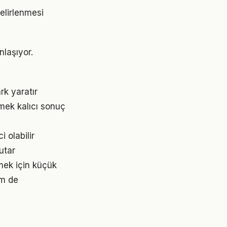
belirlenmesi
nlaşıyor.
rk yaratır
mek kalıcı sonuç
 olabilir
utar
tmek için küçük
em de