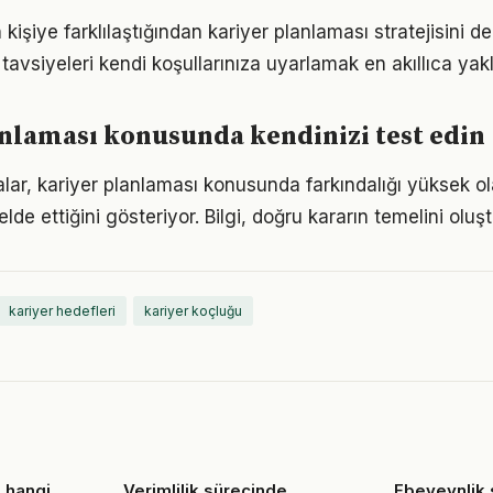
n kişiye farklılaştığından kariyer planlaması stratejisini de
tavsiyeleri kendi koşullarınıza uyarlamak en akıllıca yak
nlaması konusunda kendinizi test edin
alar, kariyer planlaması konusunda farkındalığı yüksek ol
elde ettiğini gösteriyor. Bilgi, doğru kararın temelini oluş
kariyer hedefleri
kariyer koçluğu
n hangi
Verimlilik sürecinde
Ebeveynlik 