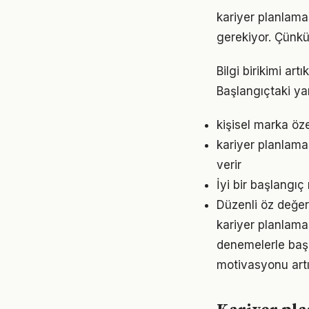
kariyer planlaması
gerekiyor. Çünkü
Bilgi birikimi ar
Başlangıçtaki ya
kişisel marka öz
kariyer planlama
verir
İyi bir başlangıç
Düzenli öz değer
kariyer planlamas
denemelerle başl
motivasyonu artır