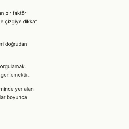
n bir faktör
ce çizgiye dikkat
eri doğrudan
sorgulamak,
gerilemektir.
minde yer alan
ıllar boyunca