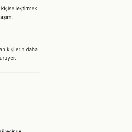
 kişiselleştirmek
laşım.
an kişilerin daha
turuyor.
sürecinde