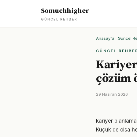
Somuchhigher
GÜNCEL REHBER
Anasayfa
·
Güncel R
GÜNCEL REHBE
Kariyer
çözüm ö
29 Haziran 2026
kariyer planlam
Küçük de olsa he